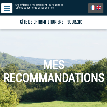
Site Officiel de l'hébergement
, partenaire de
Offices de Tourisme Vallée de l'Isle
GÎTE DE CHARME LAURIERE - SOURZAC
MES
RECOMMANDATIONS